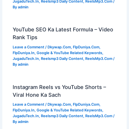
JugaduTech.In
,
Reelsmp3 Daily Content
,
ReelsMp3.Com
/
By
admin
YouTube SEO Ka Latest Formula – Video
Rank Tips
Leave a Comment
/
Dkywap.Com
,
FlpDuniya.Com
,
FlpDuniya.In
,
Google & YouTube Related Keywords
,
JugaduTech.In
,
Reelsmp3 Daily Content
,
ReelsMp3.Com
/
By
admin
Instagram Reels vs YouTube Shorts –
Viral Hone Ka Sach
Leave a Comment
/
Dkywap.Com
,
FlpDuniya.Com
,
FlpDuniya.In
,
Google & YouTube Related Keywords
,
JugaduTech.In
,
Reelsmp3 Daily Content
,
ReelsMp3.Com
/
By
admin