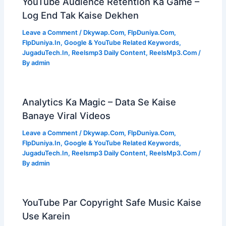
YouTube Audience Retention Ka Game –
Log End Tak Kaise Dekhen
Leave a Comment
/
Dkywap.Com
,
FlpDuniya.Com
,
FlpDuniya.In
,
Google & YouTube Related Keywords
,
JugaduTech.In
,
Reelsmp3 Daily Content
,
ReelsMp3.Com
/
By
admin
Analytics Ka Magic – Data Se Kaise
Banaye Viral Videos
Leave a Comment
/
Dkywap.Com
,
FlpDuniya.Com
,
FlpDuniya.In
,
Google & YouTube Related Keywords
,
JugaduTech.In
,
Reelsmp3 Daily Content
,
ReelsMp3.Com
/
By
admin
YouTube Par Copyright Safe Music Kaise
Use Karein