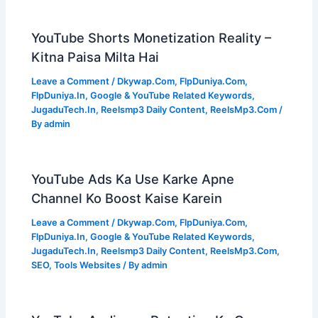
YouTube Shorts Monetization Reality –
Kitna Paisa Milta Hai
Leave a Comment
/
Dkywap.Com
,
FlpDuniya.Com
,
FlpDuniya.In
,
Google & YouTube Related Keywords
,
JugaduTech.In
,
Reelsmp3 Daily Content
,
ReelsMp3.Com
/
By
admin
YouTube Ads Ka Use Karke Apne
Channel Ko Boost Kaise Karein
Leave a Comment
/
Dkywap.Com
,
FlpDuniya.Com
,
FlpDuniya.In
,
Google & YouTube Related Keywords
,
JugaduTech.In
,
Reelsmp3 Daily Content
,
ReelsMp3.Com
,
SEO
,
Tools Websites
/ By
admin