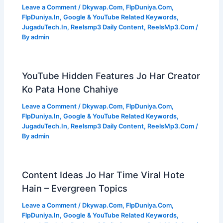
Leave a Comment
/
Dkywap.Com
,
FlpDuniya.Com
,
FlpDuniya.In
,
Google & YouTube Related Keywords
,
JugaduTech.In
,
Reelsmp3 Daily Content
,
ReelsMp3.Com
/
By
admin
YouTube Hidden Features Jo Har Creator
Ko Pata Hone Chahiye
Leave a Comment
/
Dkywap.Com
,
FlpDuniya.Com
,
FlpDuniya.In
,
Google & YouTube Related Keywords
,
JugaduTech.In
,
Reelsmp3 Daily Content
,
ReelsMp3.Com
/
By
admin
Content Ideas Jo Har Time Viral Hote
Hain – Evergreen Topics
Leave a Comment
/
Dkywap.Com
,
FlpDuniya.Com
,
FlpDuniya.In
,
Google & YouTube Related Keywords
,