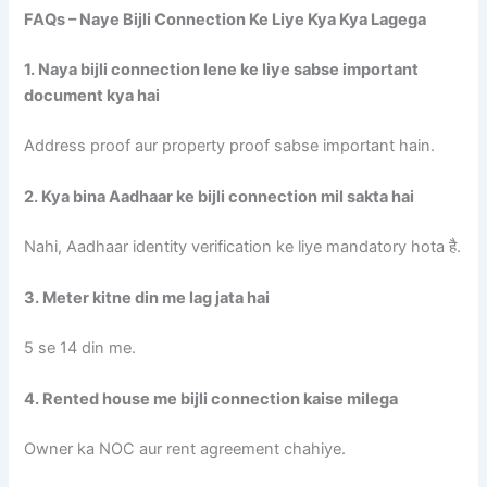
FAQs – Naye Bijli Connection Ke Liye Kya Kya Lagega
1. Naya bijli connection lene ke liye sabse important
document kya hai
Address proof aur property proof sabse important hain.
2. Kya bina Aadhaar ke bijli connection mil sakta hai
Nahi, Aadhaar identity verification ke liye mandatory hota है.
3. Meter kitne din me lag jata hai
5 se 14 din me.
4. Rented house me bijli connection kaise milega
Owner ka NOC aur rent agreement chahiye.