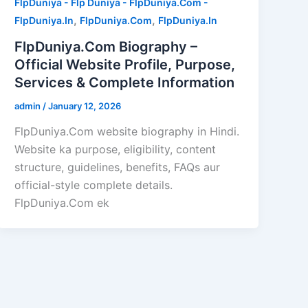
FlpDuniya - Flp Duniya - FlpDuniya.Com -
,
,
FlpDuniya.In
FlpDuniya.Com
FlpDuniya.In
FlpDuniya.Com Biography –
Official Website Profile, Purpose,
Services & Complete Information
admin
/
January 12, 2026
FlpDuniya.Com website biography in Hindi.
Website ka purpose, eligibility, content
structure, guidelines, benefits, FAQs aur
official-style complete details.
FlpDuniya.Com ek