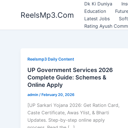
Skip
Dk Ki Duniya
In
to
Education
Future
ReelsMp3.Com
content
Latest Jobs
Sof
Rating Ayush Comm
Reelsmp3 Daily Content
UP Government Services 2026
Complete Guide: Schemes &
Online Apply
admin
/
February 20, 2026
[UP Sarkari Yojana 2026: Get Ration Card,
Caste Certificate, Awas Ylist, & Bharti
Updates. Step-by-step online apply
process. Read the […]