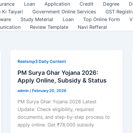
surance
Loan
Application
Credit
Degree
D
 Ki Taiyari
Government Online Services
GST Registr
tware
Study Meterial
Loan
Top Online Form
V
unication
Review Template
Navi Refferal
Reelsmp3 Daily Content
PM Surya Ghar Yojana 2026:
Apply Online, Subsidy & Status
admin
/
February 20, 2026
PM Surya Ghar Yojana 2026 Latest
Update: Check eligibility, required
documents, and step-by-step process to
apply online. Get ₹78,000 subsidy