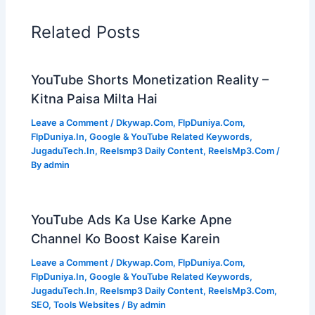
Related Posts
YouTube Shorts Monetization Reality –
Kitna Paisa Milta Hai
Leave a Comment
/
Dkywap.Com
,
FlpDuniya.Com
,
FlpDuniya.In
,
Google & YouTube Related Keywords
,
JugaduTech.In
,
Reelsmp3 Daily Content
,
ReelsMp3.Com
/
By
admin
YouTube Ads Ka Use Karke Apne
Channel Ko Boost Kaise Karein
Leave a Comment
/
Dkywap.Com
,
FlpDuniya.Com
,
FlpDuniya.In
,
Google & YouTube Related Keywords
,
JugaduTech.In
,
Reelsmp3 Daily Content
,
ReelsMp3.Com
,
SEO
,
Tools Websites
/ By
admin