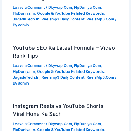
Leave a Comment
/
Dkywap.Com
,
FlpDuniya.Com
,
FlpDuniya.In
,
Google & YouTube Related Keywords
,
JugaduTech.In
,
Reelsmp3 Daily Content
,
ReelsMp3.Com
/
By
admin
YouTube SEO Ka Latest Formula – Video
Rank Tips
Leave a Comment
/
Dkywap.Com
,
FlpDuniya.Com
,
FlpDuniya.In
,
Google & YouTube Related Keywords
,
JugaduTech.In
,
Reelsmp3 Daily Content
,
ReelsMp3.Com
/
By
admin
Instagram Reels vs YouTube Shorts –
Viral Hone Ka Sach
Leave a Comment
/
Dkywap.Com
,
FlpDuniya.Com
,
FlpDuniya.In
,
Google & YouTube Related Keywords
,