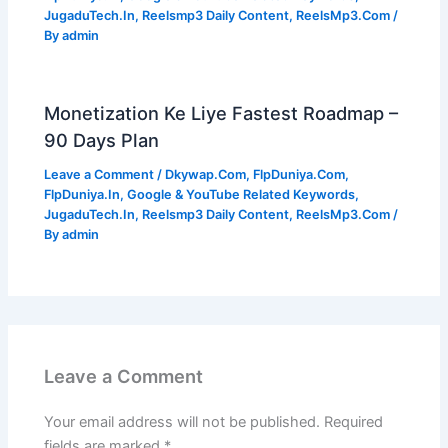
JugaduTech.In
,
Reelsmp3 Daily Content
,
ReelsMp3.Com
/
By
admin
Monetization Ke Liye Fastest Roadmap –
90 Days Plan
Leave a Comment
/
Dkywap.Com
,
FlpDuniya.Com
,
FlpDuniya.In
,
Google & YouTube Related Keywords
,
JugaduTech.In
,
Reelsmp3 Daily Content
,
ReelsMp3.Com
/
By
admin
Leave a Comment
Your email address will not be published.
Required
fields are marked
*