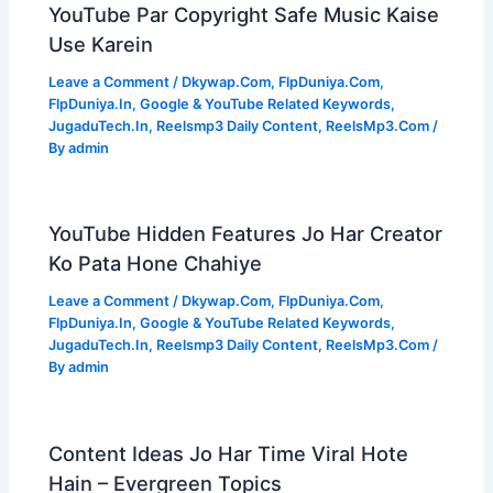
YouTube Par Copyright Safe Music Kaise
Use Karein
Leave a Comment
/
Dkywap.Com
,
FlpDuniya.Com
,
FlpDuniya.In
,
Google & YouTube Related Keywords
,
JugaduTech.In
,
Reelsmp3 Daily Content
,
ReelsMp3.Com
/
By
admin
YouTube Hidden Features Jo Har Creator
Ko Pata Hone Chahiye
Leave a Comment
/
Dkywap.Com
,
FlpDuniya.Com
,
FlpDuniya.In
,
Google & YouTube Related Keywords
,
JugaduTech.In
,
Reelsmp3 Daily Content
,
ReelsMp3.Com
/
By
admin
Content Ideas Jo Har Time Viral Hote
Hain – Evergreen Topics