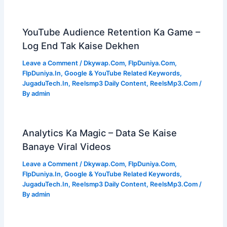
YouTube Audience Retention Ka Game –
Log End Tak Kaise Dekhen
Leave a Comment
/
Dkywap.Com
,
FlpDuniya.Com
,
FlpDuniya.In
,
Google & YouTube Related Keywords
,
JugaduTech.In
,
Reelsmp3 Daily Content
,
ReelsMp3.Com
/
By
admin
Analytics Ka Magic – Data Se Kaise
Banaye Viral Videos
Leave a Comment
/
Dkywap.Com
,
FlpDuniya.Com
,
FlpDuniya.In
,
Google & YouTube Related Keywords
,
JugaduTech.In
,
Reelsmp3 Daily Content
,
ReelsMp3.Com
/
By
admin