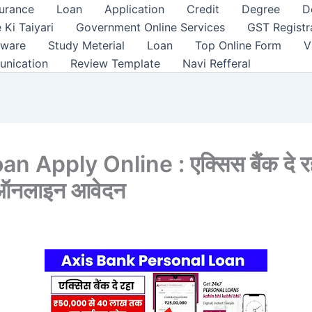
surance
Loan
Application
Credit
Degree
D
 Ki Taiyari
Government Online Services
GST Registr
tware
Study Meterial
Loan
Top Online Form
V
unication
Review Template
Navi Refferal
 Apply Online : एक्सिस बैंक दे 
े ऑनलाइन आवेदन