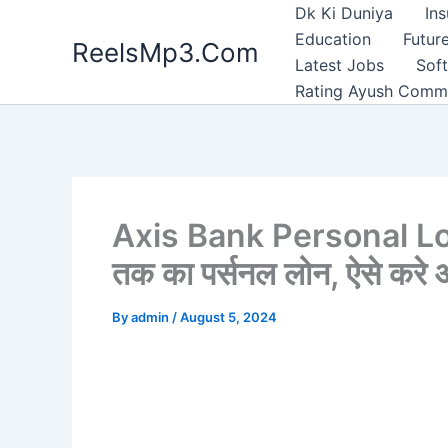
Skip
Dk Ki Duniya
In
to
Education
Future
ReelsMp3.Com
content
Latest Jobs
Sof
Rating Ayush Comm
Axis Bank Personal Loan
तक का पर्सनल लोन, ऐसे कर
By
admin
/
August 5, 2024