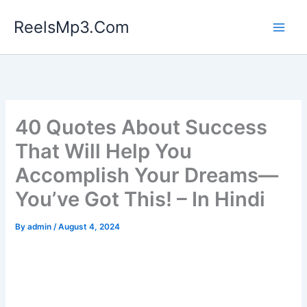
Skip
ReelsMp3.Com
to
content
40 Quotes About Success
That Will Help You
Accomplish Your Dreams—
You’ve Got This! – In Hindi
By
admin
/
August 4, 2024