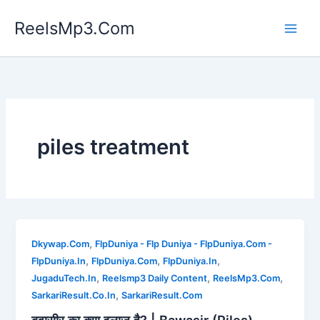
Skip
ReelsMp3.Com
to
content
piles treatment
,
Dkywap.Com
FlpDuniya - Flp Duniya - FlpDuniya.Com -
,
,
,
FlpDuniya.In
FlpDuniya.Com
FlpDuniya.In
,
,
,
JugaduTech.In
Reelsmp3 Daily Content
ReelsMp3.Com
,
SarkariResult.Co.In
SarkariResult.Com
बवासीर का क्या इलाज है? | Bawasir (Piles)