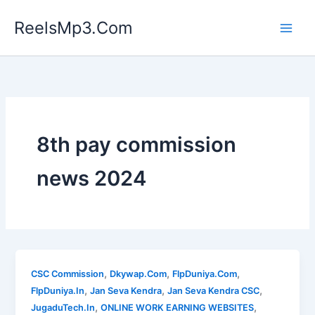
Skip
ReelsMp3.Com
to
content
8th pay commission
news 2024
,
,
,
CSC Commission
Dkywap.Com
FlpDuniya.Com
,
,
,
FlpDuniya.In
Jan Seva Kendra
Jan Seva Kendra CSC
,
,
JugaduTech.In
ONLINE WORK EARNING WEBSITES